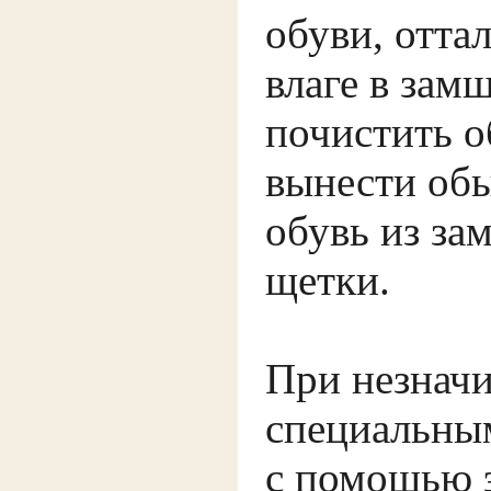
обуви, отта
влаге в зам
почистить о
вынести обы
обувь из за
щетки.
При незначи
специальным
с помощью э