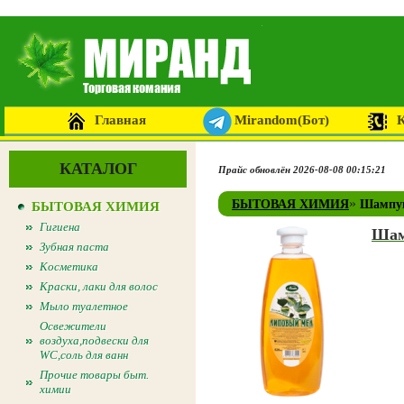
Главная
Mirandom(Бот)
КАТАЛОГ
Прайс обновлён 2026-08-08 00:15:21
»
БЫТОВАЯ ХИМИЯ
Шампун
БЫТОВАЯ ХИМИЯ
Гигиена
Шам
Зубная паста
Косметика
Краски, лаки для волос
Мыло туалетное
Освежители
воздуха,подвески для
WC,соль для ванн
Прочие товары быт.
химии