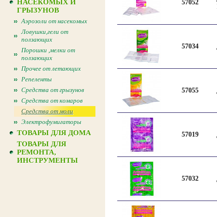
НАСЕКОМЫХ И
57052
ГРЫЗУНОВ
Аэрозоли от насекомых
Ловушки,гели от
ползающих
57034
Порошки ,мелки от
ползающих
Прочее от летающих
Репеленты
Средства от грызунов
57055
Средства от комаров
Средства от моли
Электрофумигаторы
ТОВАРЫ ДЛЯ ДОМА
57019
ТОВАРЫ ДЛЯ
РЕМОНТА,
ИНСТРУМЕНТЫ
57032