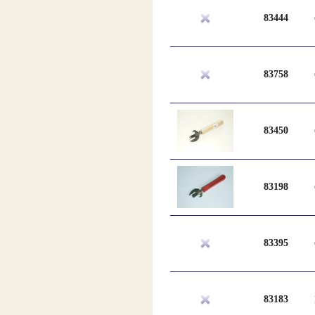
83444
83758
83450
83198
83395
83183