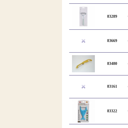
83289
83669
83480
83161
83322