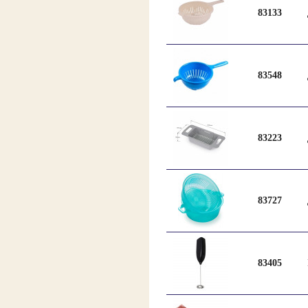
83133
83548
83223
83727
83405