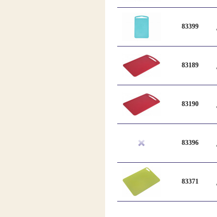
83399
83189
83190
83396
83371