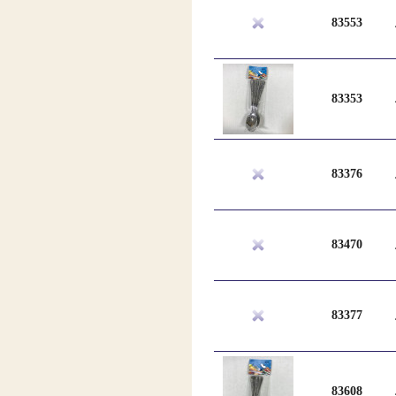
83553
83353
83376
83470
83377
83608