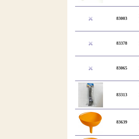
83003
83378
83065
83313
83639