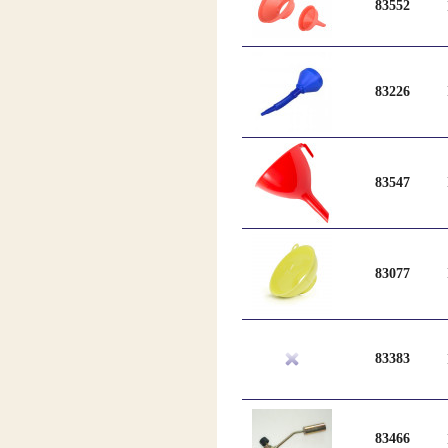
83552
83226
83547
83077
83383
83466