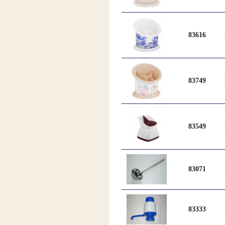
83616
83749
83549
83071
83333