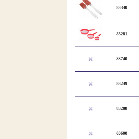
83340
83281
83740
83249
83288
83688