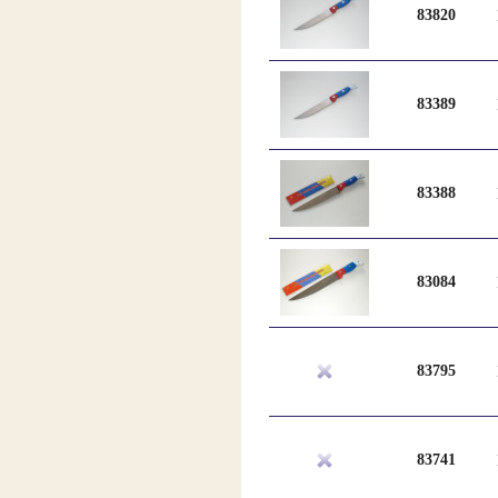
83820
83389
83388
83084
83795
83741