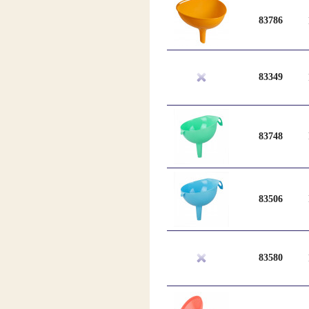
83786
83349
83748
83506
83580