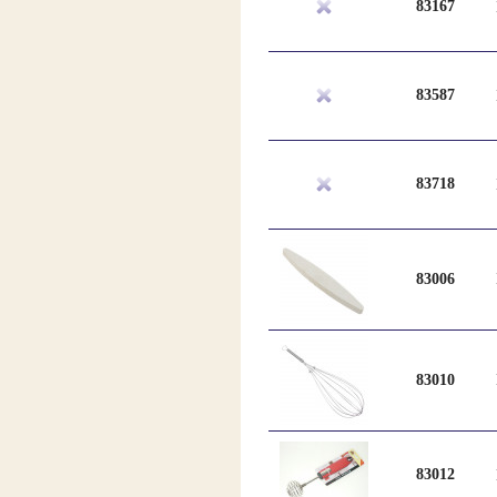
83167
83587
83718
83006
83010
83012