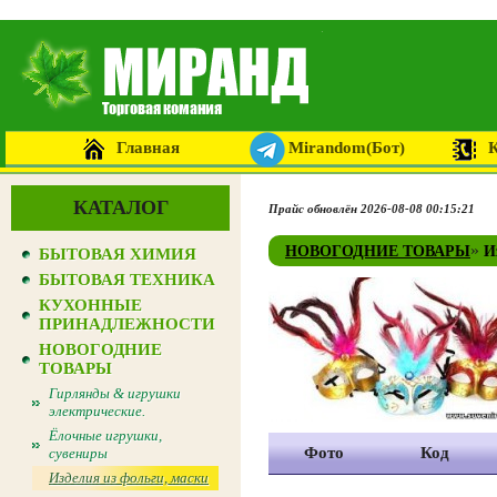
Главная
Mirandom(Бот)
КАТАЛОГ
Прайс обновлён 2026-08-08 00:15:21
»
НОВОГОДНИЕ ТОВАРЫ
И
БЫТОВАЯ ХИМИЯ
БЫТОВАЯ ТЕХНИКА
КУХОННЫЕ
ПРИНАДЛЕЖНОСТИ
НОВОГОДНИЕ
ТОВАРЫ
Гирлянды & игрушки
электрические.
Ёлочные игрушки,
Фото
Код
сувениры
Изделия из фольги, маски