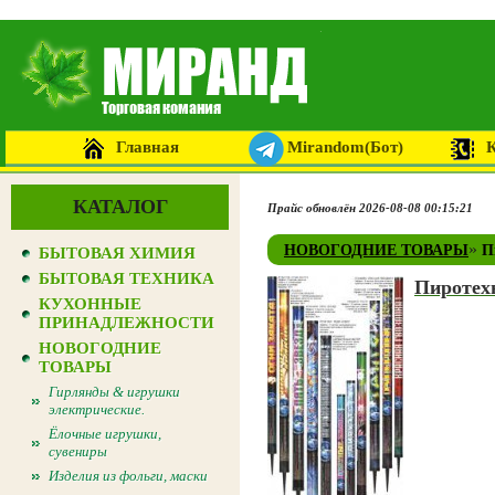
Главная
Mirandom(Бот)
КАТАЛОГ
Прайс обновлён 2026-08-08 00:15:21
»
НОВОГОДНИЕ ТОВАРЫ
П
БЫТОВАЯ ХИМИЯ
БЫТОВАЯ ТЕХНИКА
Пиротех
КУХОННЫЕ
ПРИНАДЛЕЖНОСТИ
НОВОГОДНИЕ
ТОВАРЫ
Гирлянды & игрушки
электрические.
Ёлочные игрушки,
сувениры
Изделия из фольги, маски