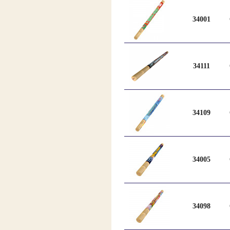
34001
34111
34109
34005
34098