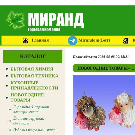
Главная
Mirandom(Бот)
КАТАЛОГ
Прайс обновлён 2026-08-08 00:15:21
»
НОВОГОДНИЕ ТОВАРЫ
С
БЫТОВАЯ ХИМИЯ
БЫТОВАЯ ТЕХНИКА
КУХОННЫЕ
ПРИНАДЛЕЖНОСТИ
НОВОГОДНИЕ
ТОВАРЫ
Гирлянды & игрушки
электрические.
Ёлочные игрушки,
сувениры
Изделия из фольги, маски