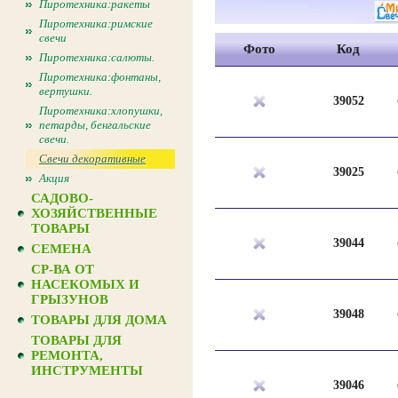
Пиротехника:ракеты
Пиротехника:римские
свечи
Фото
Код
Пиротехника:салюты.
Пиротехника:фонтаны,
вертушки.
39052
Пиротехника:хлопушки,
петарды, бенгальские
свечи.
Свечи декоративные
39025
Акция
САДОВО-
ХОЗЯЙСТВЕННЫЕ
ТОВАРЫ
39044
СЕМЕНА
СР-ВА ОТ
НАСЕКОМЫХ И
ГРЫЗУНОВ
39048
ТОВАРЫ ДЛЯ ДОМА
ТОВАРЫ ДЛЯ
РЕМОНТА,
ИНСТРУМЕНТЫ
39046