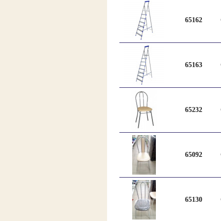
65162
65163
65232
65092
65130