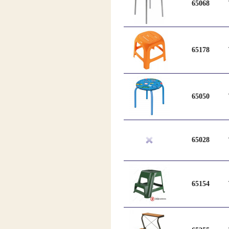
65068
65178
65050
65028
65154