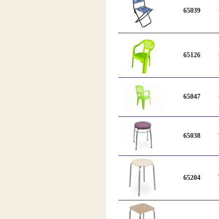
65039
65126
65047
65038
65204